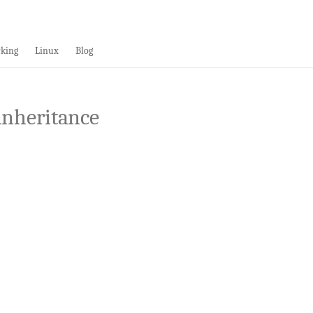
king
Linux
Blog
 inheritance