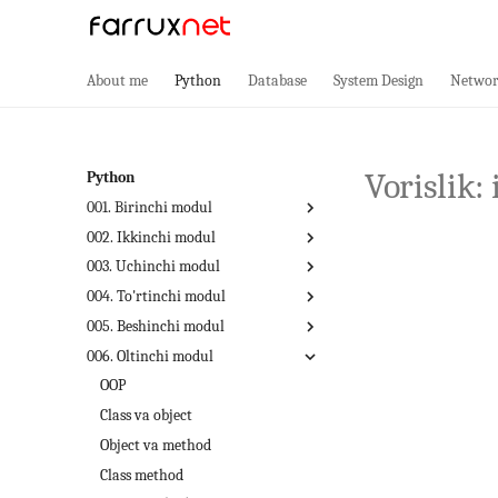
About me
Python
Database
System Design
Networ
Vorislik:
Python
001. Birinchi modul
002. Ikkinchi modul
Pythonda birinchi dasturimiz
003. Uchinchi modul
O'zgaruvchilar
Matnlar: strings
004. To'rtinchi modul
Ma'lumot turlari
Mantiqiy toifalar: Booleans
For sikl operatori
005. Beshinchi modul
Operatorlar
If, else operatori
While sikl operatori
Ro'yxatlar
006. Oltinchi modul
Izohlar
Vazifalar
Break va Continue
Kortej
Funksiyalar
Ekrandan ma'lumot kiritish
pass haqida
Set
Lambda: Nomsiz funksiya
OOP
Matematik kutubxona
Vazifalar
Lug'atlar
Modullar
Class va object
Vazifalar
Misollar
Object va method
Class method