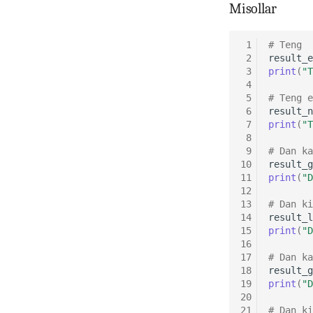
Misollar
 1
# Teng
 2
result_e
 3
print
(
"T
 4
 5
# Teng e
 6
result_n
 7
print
(
"T
 8
 9
# Dan ka
10
result_g
11
print
(
"D
12
13
# Dan ki
14
result_l
15
print
(
"D
16
17
# Dan ka
18
result_g
19
print
(
"D
20
21
# Dan ki