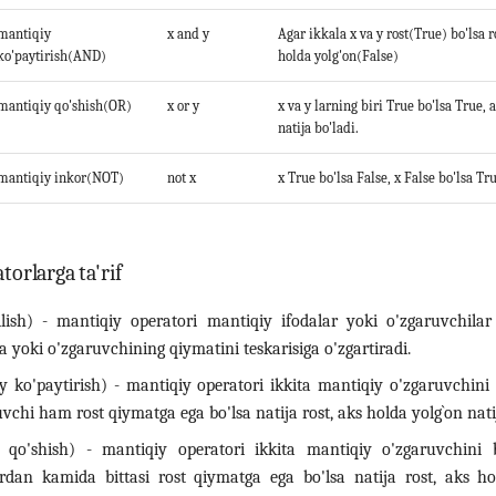
mantiqiy
x and y
Agar ikkala x va y rost(True) bo'lsa r
ko'paytirish(AND)
holda yolg'on(False)
mantiqiy qo'shish(OR)
x or y
x va y larning biri True bo'lsa True, 
natija bo'ladi.
mantiqiy inkor(NOT)
not x
x True bo'lsa False, x False bo'lsa Tru
orlarga ta'rif
lish) - mantiqiy operatori mantiqiy ifodalar yoki o'zgaruvchilar 
a yoki o'zgaruvchining qiymatini teskarisiga o'zgartiradi.
 ko'paytirish) - mantiqiy operatori ikkita mantiqiy o'zgaruvchini b
uvchi ham rost qiymatga ega bo'lsa natija rost, aks holda yolg`on nati
 qo'shish) - mantiqiy operatori ikkita mantiqiy o'zgaruvchini bi
ardan kamida bittasi rost qiymatga ega bo'lsa natija rost, aks ho