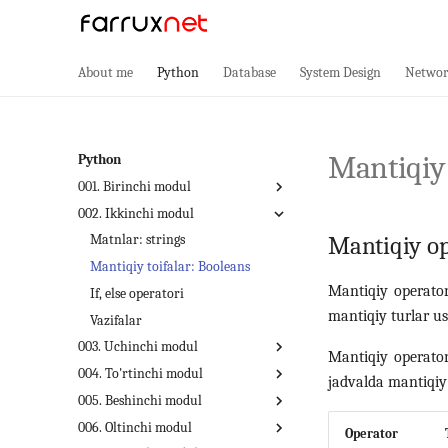
About me
Python
Database
System Design
Networ
Mantiqiy
Python
001. Birinchi modul
002. Ikkinchi modul
Pythonda birinchi dasturimiz
Mantiqiy op
O'zgaruvchilar
Matnlar: strings
Ma'lumot turlari
Mantiqiy toifalar: Booleans
Mantiqiy operator
Operatorlar
If, else operatori
mantiqiy turlar us
Izohlar
Vazifalar
003. Uchinchi modul
Ekrandan ma'lumot kiritish
Mantiqiy operato
004. To'rtinchi modul
Matematik kutubxona
For sikl operatori
jadvalda mantiqiy 
005. Beshinchi modul
Vazifalar
While sikl operatori
Ro'yxatlar
006. Oltinchi modul
Break va Continue
Kortej
Funksiyalar
Operator