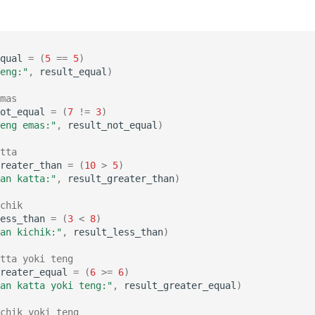
qual
=
(
5
==
5
)
eng:"
,
result_equal
)
mas
ot_equal
=
(
7
!=
3
)
eng emas:"
,
result_not_equal
)
tta
reater_than
=
(
10
>
5
)
an katta:"
,
result_greater_than
)
chik
ess_than
=
(
3
<
8
)
an kichik:"
,
result_less_than
)
tta yoki teng
reater_equal
=
(
6
>=
6
)
an katta yoki teng:"
,
result_greater_equal
)
chik yoki teng