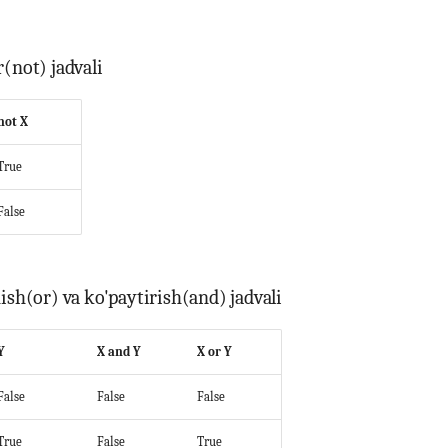
(not) jadvali
not X
True
False
ish(or) va ko'paytirish(and) jadvali
Y
X and Y
X or Y
False
False
False
True
False
True