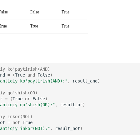
False
False
True
True
True
True
iy ko'paytirish(AND)
nd
=
(
True
and
False
)
antiqiy ko'paytirish(AND):"
,
result_and
)
iy qo'shish(OR)
r
=
(
True
or
False
)
antiqiy qo'shish(OR):"
,
result_or
)
iy inkor(NOT)
ot
=
not
True
antiqiy inkor(NOT):"
,
result_not
)