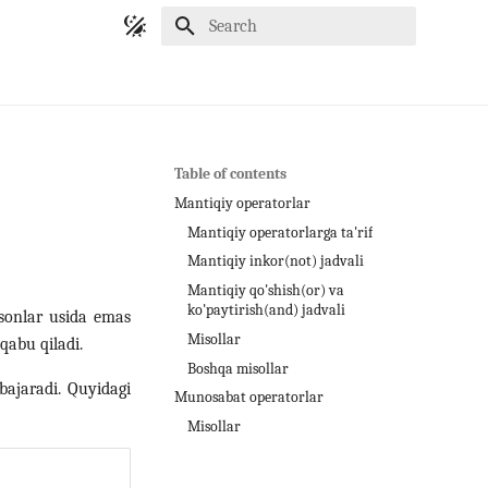
Initializing search
Table of contents
Mantiqiy operatorlar
Mantiqiy operatorlarga ta'rif
Mantiqiy inkor(not) jadvali
Mantiqiy qo'shish(or) va
ko'paytirish(and) jadvali
 sonlar usida emas
Misollar
qabu qiladi.
Boshqa misollar
bajaradi. Quyidagi
Munosabat operatorlar
Misollar