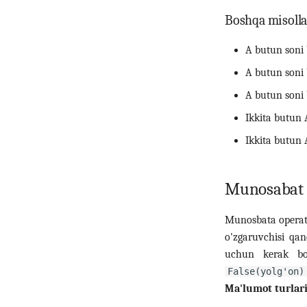
Boshqa misolla
A butun soni 
A butun soni b
A butun soni b
Ikkita butun 
Ikkita butun A
Munosabat 
Munosbata operator
o'zgaruvchisi q
uchun kerak bo
False(yolg'on)
Ma'lumot turlar