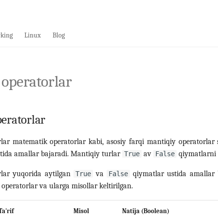
king
Linux
Blog
 operatorlar
eratorlar
lar matematik operatorlar kabi, asosiy farqi mantiqiy operatorlar
tida amallar bajaradi. Mantiqiy turlar
av
qiymatlarni 
True
False
rlar yuqorida aytilgan
va
qiymatlar ustida amallar 
True
False
operatorlar va ularga misollar keltirilgan.
Ta'rif
Misol
Natija (Boolean)