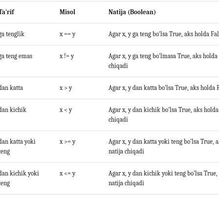
Ta'rif
Misol
Natija (Boolean)
ga tenglik
x == y
Agar x, y ga teng bo'lsa True, aks holda Fal
ga teng emas
x != y
Agar x, y ga teng bo'lmasa True, aks holda 
chiqadi
dan katta
x > y
Agar x, y dan katta bo'lsa True, aks holda 
dan kichik
x < y
Agar x, y dan kichik bo'lsa True, aks holda
chiqadi
dan katta yoki
x >= y
Agar x, y dan katta yoki teng bo'lsa True, 
teng
natija chiqadi
dan kichik yoki
x <= y
Agar x, y dan kichik yoki teng bo'lsa True,
teng
natija chiqadi