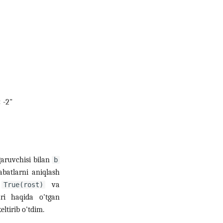
 -2"
aruvchisi bilan
b
batlarni aniqlash
r
va
True(rost)
ari haqida o'tgan
ltirib o'tdim.