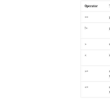
Operator
==
!=
>
<
>=
<=