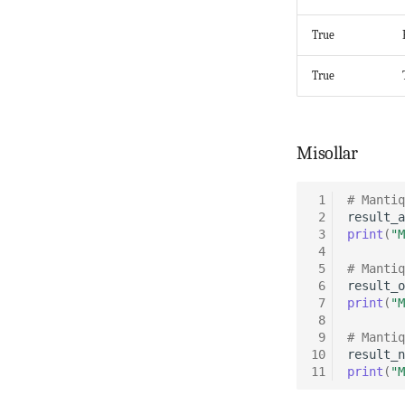
True
True
Misollar
 1
# Mantiq
 2
result_a
 3
print
(
"M
 4
 5
# Mantiq
 6
result_o
 7
print
(
"M
 8
 9
# Mantiq
10
result_n
11
print
(
"M