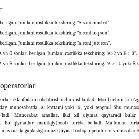
r
berilgan. Jumlani rostlikka tekshiring: “A soni musbat".
erilgan. Jumlani rostlikka tekshiring: “A soni toq son".
erilgan. Jumlani rostlikka tekshiring: “A soni juft son".
A va В sonlari berilgan. Jumlani rostlikka tekshiring: ”A>2 va B<=3".
 va В sonlari berilgan. Jumlani rostlikka tekshiring: “A >= 0 yoki В <
operatorlar
lari ikki ifodani solishtirish uchun ishlatiladi. Misol uchun
o'zg
a
anday munosabatda
kattami yoki
, yoki tengmi? Shu munosa
a
b
'ladi. Munosabat amallari ikki xil qiymat qaytaradi bula
. Bu qiymatlar mantiqiy(bool) turida bo'ladi. Ma'lumot turl
i
mavzusida gaplashganmiz. Quyida boshqa operatorlar va misollar ke