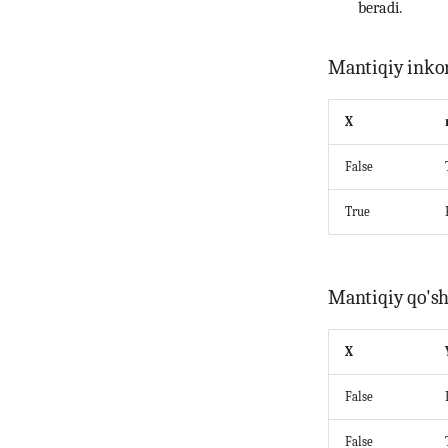
beradi.
Mantiqiy inkor
X
False
True
Mantiqiy qo'sh
X
False
False