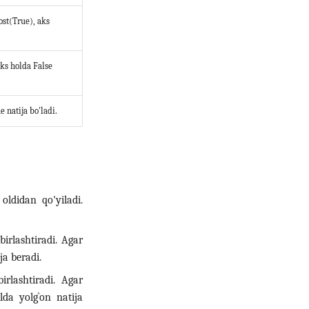
ost(True), aks
aks holda False
e natija bo'ladi.
oldidan qo'yiladi.
irlashtiradi. Agar
ja beradi.
rlashtiradi. Agar
lda yolg`on natija