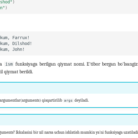
shod"
)
n"
)
da
funksiyaga berilgan qiymat nomi. E'tibor bergan bo'lsangi
ism
il qiymat berildi.
 argumentlar(arguments) qisqartirilib
deyiladi.
args
uments? Ikkalasini bir xil narsa uchun ishlatish mumkin ya'ni funksiyaga uzatilad