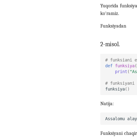
Yuqorida funksiya
ko'ramiz.
Funksiyadan
2-misol.
# funksiani e
def
funksiya
(
print
(
"As
# funksiyani 
funksiya
()
Natija:
Funksiyani chaqi