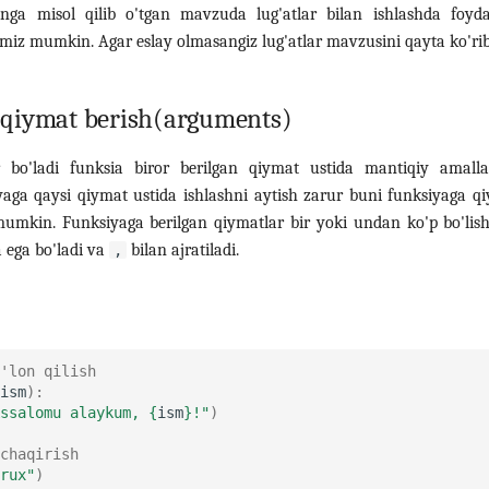
unga misol qilib o'tgan mavzuda lug'atlar bilan ishlashda foy
imiz mumkin. Agar eslay olmasangiz lug'atlar mavzusini qayta ko'rib
 qiymat berish(arguments)
 bo'ladi funksia biror berilgan qiymat ustida mantiqiy amallar
yaga qaysi qiymat ustida ishlashni aytish zarur buni funksiyaga qi
mumkin. Funksiyaga berilgan qiymatlar bir yoki undan ko'p bo'lis
 ega bo'ladi va
bilan ajratiladi.
,
'lon qilish
ism
):
ssalomu alaykum, 
{
ism
}
!"
)
chaqirish
rux"
)