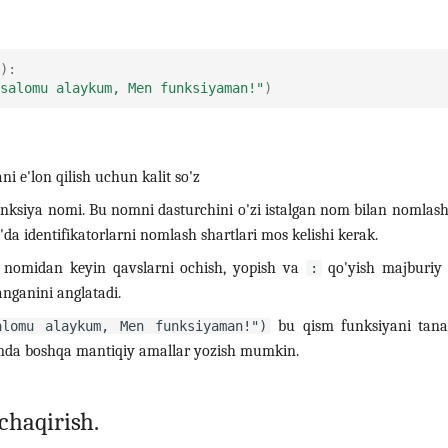
):
salomu alaykum, Men funksiyaman!"
)
ni e'lon qilish uchun kalit so'z
nksiya nomi. Bu nomni dasturchini o'zi istalgan nom bilan nomlas
'da identifikatorlarni nomlash shartlari mos kelishi kerak.
 nomidan keyin qavslarni ochish, yopish va
qo'yish majburiy 
:
anganini anglatadi.
bu qism funksiyani tana
alomu alaykum, Men funksiyaman!")
ismda boshqa mantiqiy amallar yozish mumkin.
chaqirish.