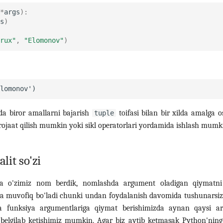
*
args
):
s
)
rux"
,
"Elomonov"
)
da biror amallarni bajarish
toifasi bilan bir xilda amalga o
tuple
rojaat qilish mumkin yoki sikl operatorlari yordamida ishlash mumk
lit so'zi
ga o'zimiz nom berdik, nomlashda argument oladigan qiymatni 
 muvofiq bo'ladi chunki undan foydalanish davomida tushunarsiz
da funksiya argumentlariga qiymat berishimizda aynan qaysi 
 belgilab ketishimiz mumkin. Agar biz aytib ketmasak Python'ning