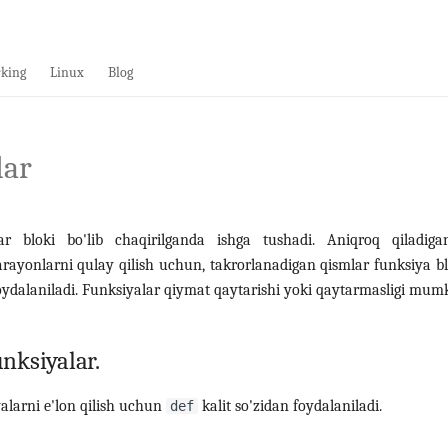
king
Linux
Blog
lar
r bloki bo'lib chaqirilganda ishga tushadi. Aniqroq qiladiga
arayonlarni qulay qilish uchun, takrorlanadigan qismlar funksiya blo
foydalaniladi. Funksiyalar qiymat qaytarishi yoki qaytarmasligi mumk
nksiyalar.
alarni e'lon qilish uchun
kalit so'zidan foydalaniladi.
def