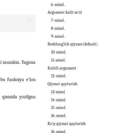
6-misol.
Argument kalit so'zi
7-misol.
8-misol.
9-misol.
Boshlang'ich qiymat(default)
10-misol.
11-misol.
hi mumkin. Yagona
Kalitli argument
12-misol.
bu funksiya e'lon
Qiymat qaytarish
13-misol
 qismida yozilgan
14-misol.
15-misol.
16-misol.
Ko'p qiymat qaytarish
16-misol.