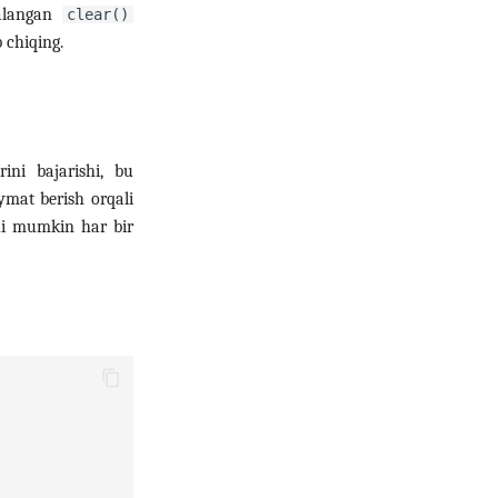
dalangan
clear()
 chiqing.
ini bajarishi, bu
ymat berish orqali
hi mumkin har bir