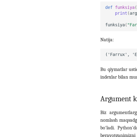
def
funksiya
(
print
(
arg
funksiya
(
"Far
Natija:
Bu qiymatlar usti
indexlar bilan mu
Argument ka
Biz argumentlar
nomlash maqsadga
bo'ladi. Python'
berayotganimizni