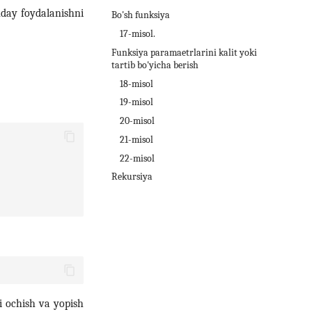
nday foydalanishni
Bo'sh funksiya
17-misol.
Funksiya paramaetrlarini kalit yoki
tartib bo'yicha berish
18-misol
19-misol
20-misol
21-misol
22-misol
Rekursiya
 ochish va yopish