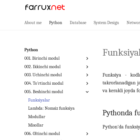
About me
Python
Database
System Design
Networ
Funksiya
Python
001. Birinchi modul
002. Ikkinchi modul
Pythonda birinchi dasturimiz
Funksiya - kodla
003. Uchinchi modul
O'zgaruvchilar
Matnlar: strings
takrorlanadigan j
004. To'rtinchi modul
Ma'lumot turlari
Mantiqiy toifalar: Booleans
For sikl operatori
va kerakli joyda 
005. Beshinchi modul
Operatorlar
If, else operatori
While sikl operatori
Ro'yxatlar
Izohlar
Vazifalar
Break va Continue
Kortej
Funksiyalar
Ekrandan ma'lumot kiritish
pass haqida
Set
Lambda: Nomsiz funksiya
Pythonda fu
Matematik kutubxona
Vazifalar
Lug'atlar
Modullar
Vazifalar
Misollar
Python'da funksiy
006. Oltinchi modul