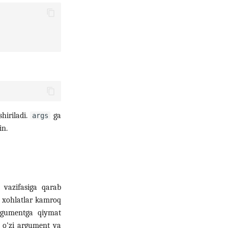
shiriladi.
ga
args
in.
vazifasiga qarab
 xohlatlar kamroq
argumentga qiymat
 o'zi argument va