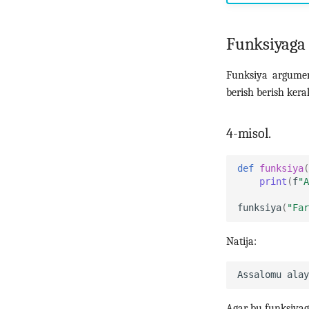
Funksiyaga 
Funksiya argumen
berish berish kerak
4-misol.
def
funksiya
(
print
(
f
"A
funksiya
(
"Far
Natija:
Agar bu funksiyag