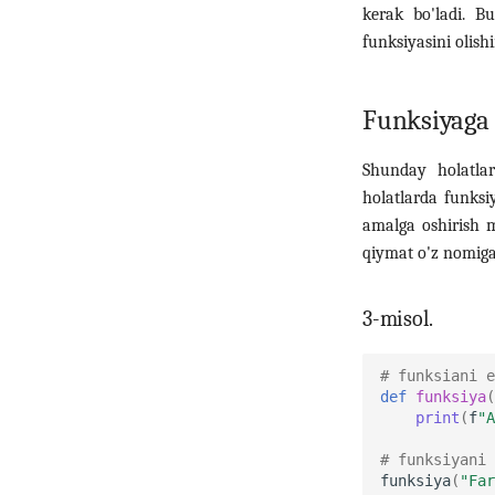
kerak bo'ladi. B
funksiyasini olish
Funksiyaga
Shunday holatlar
holatlarda funksi
amalga oshirish 
qiymat o'z nomiga
3-misol.
# funksiani e
def
funksiya
(
print
(
f
"A
# funksiyani 
funksiya
(
"Far