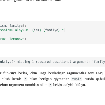
ism
,
familya
):
ssalomu alaykum, 
{
ism
}
{
familya
}
!"
)
rux Elomonov"
)
or funksiya bo'lsa, lekin unga beriladigan argumentlar soni aniq
 qilish kerak.
bilan berilgan qiymatlar
turida qabul
*
tuple
uchun argument nomidan oldin
belgisi qo'yish kifoya.
*