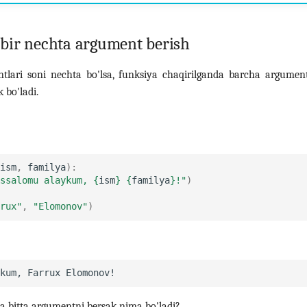
bir nechta argument berish
tlari soni nechta bo'lsa, funksiya chaqirilganda barcha argument
 bo'ladi.
ism
,
familya
):
ssalomu alaykum, 
{
ism
}
{
familya
}
!"
)
rux"
,
"Elomonov"
)
a bitta argumentni bersak nima bo'ladi?