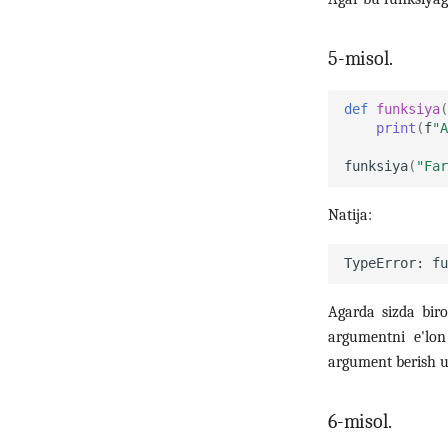
5-misol.
def
funksiya
(
print
(
f
"A
funksiya
(
"Far
Natija:
Agarda sizda bir
argumentni e'lon
argument berish 
6-misol.