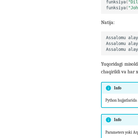
funksiya
(
"Dil
funksiya
(
"Joh
Natija:
Yuqoridagi misol
chaqirildi va har x
Info
Python hujjatlarida
Info
Parameters yoki Arg