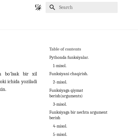
Initializing search
Table of contents
Pythonda funksiyalar.
1-misol.
n bo'lsak bir xil
Funksiyani chaqirish.
ki ichida yoziladi
2-misol.
in.
Funksiyaga qiymat
berish(arguments)
3-misol.
Funksiyaga bir nechta argument
berish
4-misol.
5-misol.