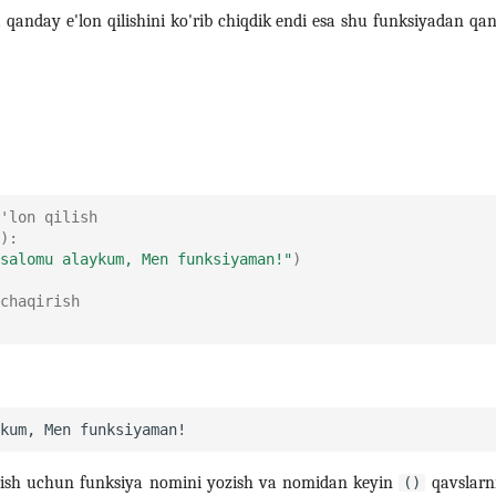
 qanday e'lon qilishini ko'rib chiqdik endi esa shu funksiyadan qa
'lon qilish
):
salomu alaykum, Men funksiyaman!"
)
chaqirish
rish uchun funksiya nomini yozish va nomidan keyin
qavslarni
()